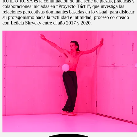
RUIDO ROSA es la continuación de una serie de piezas, prácticas y
colaboraciones iniciadas en “Proyecto Táctil”, que investiga las
relaciones perceptivas dominantes basadas en lo visual, para dislocar
su protagonismo hacia la tactilidad e intimidad, proceso co-creado
con Leticia Skrycky entre el año 2017 y 2020.